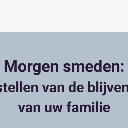
eam
Voor ondernemers
Onze bedrijven
Familieopvol
Morgen smeden:
stellen van de blijve
van uw familie