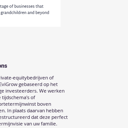
ons
private-equitybedrijven of
s EviGrow gebaseerd op het
ge investeerders. We werken
 tijdschema's of
kortetermijnwinst boven
en. In plaats daarvan hebben
structureerd dat deze perfect
termijnvisie van uw familie.