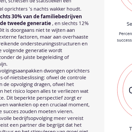
ven, schetsen de statistieken een
l oprichters 's nachts wakker houdt.
echts 30% van de familiebedrijven
 de tweede generatie
, en slechts 12%
it is doorgaans niet te wijten aan
xterne factoren, maar aan overhaaste
reikende ondersteuningsstructuren en
e volgende generatie wordt
onder de juiste begeleiding of
ijn.
pvolgingsaanpakken dwongen oprichters
es-of-nietsbeslissing: ofwel de controle
n de opvolging dragen, ofwel het
n het risico lopen alles te verliezen wat
te. Dit beperkte perspectief zorgt er
ijven wankelen op een cruciaal moment,
ende succes zouden moeten vieren.
svolle bedrijfsopvolging meer vereist
reist een partner die begrijpt dat het
ltuur en het stimuleren van groei niet