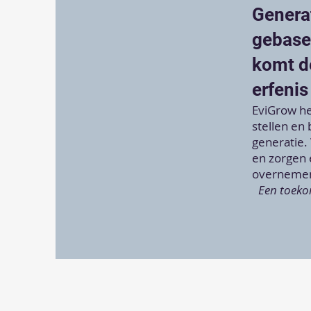
Genera
gebase
komt de
erfenis
EviGrow he
stellen en
generatie.
en zorgen 
overneme
Een toeko