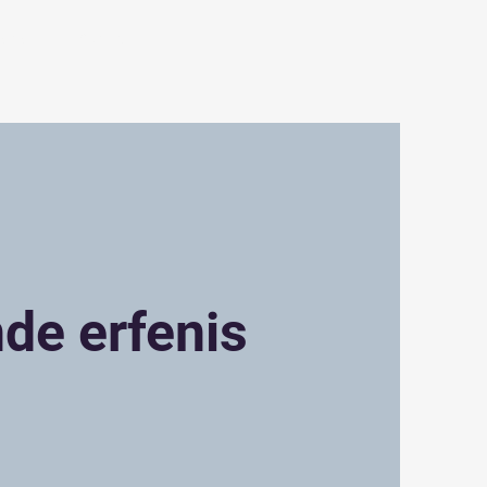
ging
Contact
nde erfenis