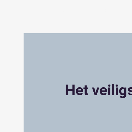
EviGrow
Over
T
Het veilig