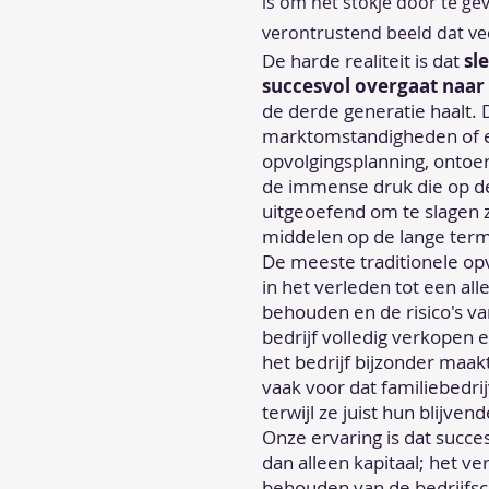
is om het stokje door te ge
verontrustend beeld dat vee
De harde realiteit is dat
sl
succesvol overgaat naar
de derde generatie haalt. D
marktomstandigheden of e
opvolgingsplanning, ontoe
de immense druk die op d
uitgeoefend om te slagen z
middelen op de lange term
De meeste traditionele o
in het verleden tot een all
behouden en de risico's va
bedrijf volledig verkopen e
het bedrijf bijzonder maak
vaak voor dat familiebedr
terwijl ze juist hun blijv
Onze ervaring is dat succe
dan alleen kapitaal; het ve
behouden van de bedrijfscu