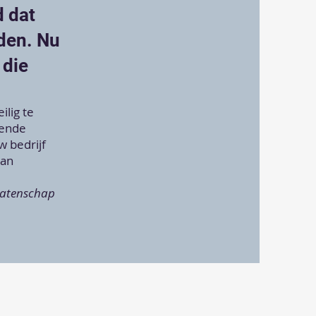
d dat
den. Nu
 die
ilig te
gende
 bedrijf
kan
latenschap